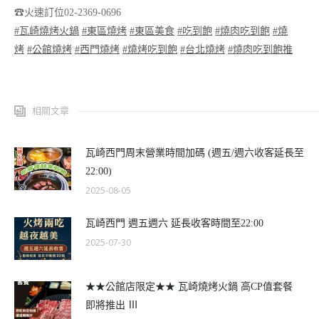
☎
火速訂位02-2369-0696
#瓦崎燒烤火鍋
#東區燒烤
#東區美食
#吃到飽
#燒肉吃到飽
#燒
烤
#公館燒烤
#西門燒烤
#燒烤吃到飽
#台北燒烤
#燒肉吃到飽推
相關文章
瓦崎西門周末營業時間加碼 (週五/週六收客延長至
22:00)
2025-08-05
瓦崎西門 週五週六 延長收客時間至22:00
2025-07-30
★★公館店限定★★ 瓦崎燒烤火鍋 高CP值套餐
即將推出 Ⅲ