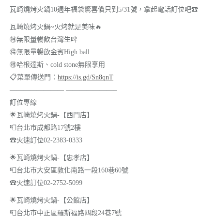
瓦崎燒烤火鍋10週年福袋驚喜價只到5/
31號，拿起電話訂位吧
☎
瓦崎燒烤火鍋~火烤就是美味
🔥
🉐
無限量暢飲台灣生啤
🉐
無限量暢飲金賓High ball
🉐
哈根達斯、cold stone無限享用
📋
菜單傳送門：
https://is.gd/Sn8qnT
———————— ———————–
訂位專線
🌟
瓦崎燒烤火鍋-【西門店】
📮
台北市成都路17號2樓
☎
火速訂位02-2383-0333
🌟
瓦崎燒烤火鍋-【忠孝店】
📮
台北市大安區敦化南路一段160巷60號
☎
火速訂位02-2752-5099
🌟
瓦崎燒烤火鍋-【公館店】
📮
台北市中正區羅斯福路四段24巷7號