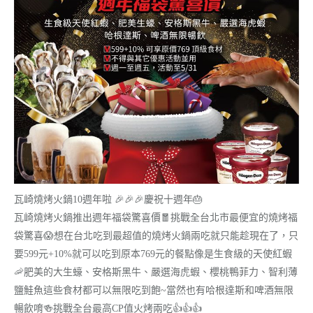
瓦崎燒烤火鍋10週年啦
🎉
🎉
🎉
慶祝十週年
🎂
瓦崎燒烤火鍋推出週年福袋驚喜價
🧧
挑戰全台北市最便宜的燒烤福
袋驚喜
😱
想在台北吃到最超值的燒烤火鍋兩吃就只能趁現在了，只
要
599元+10%就可以吃到原本769元的餐點像是生食
級的天使紅蝦
🦐
肥美的大生蠔、安格斯黑牛、嚴選海虎蝦、櫻桃鴨菲力、智
利薄
鹽鮭魚這些食材都可以無限吃到飽~當然也有哈根達斯
和啤酒無限
暢飲唷
🍻
挑戰全台最高CP值火烤兩吃
👍
👍
👍