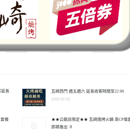
客延長
瓦崎西門 週五週六 延長收客時間至22:00
2025-07-30
值套餐
★★公館店限定★★ 瓦崎燒烤火鍋 高CP值
即將推出 Ⅱ