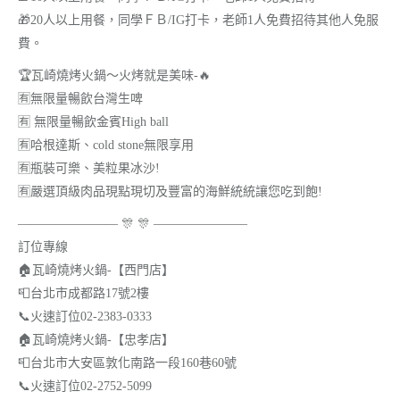
🎁20人以上用餐，同學ＦＢ/IG打卡，老師1人免費招待其他人免服
費。
🏆瓦崎燒烤火鍋～火烤就是美味-🔥
🈶無限量暢飲台灣生啤
🈶 無限量暢飲金賓High ball
🈶哈根達斯、cold stone無限享用
🈶瓶裝可樂、美粒果冰沙!
🈶嚴選頂級肉品現點現切及豐富的海鮮統統讓您吃到飽!
———————— 🎊 🎊 ———————–
訂位專線
🏠瓦崎燒烤火鍋-【西門店】
📮台北市成都路17號2樓
📞火速訂位02-2383-0333
🏠瓦崎燒烤火鍋-【忠孝店】
📮台北市大安區敦化南路一段160巷60號
📞火速訂位02-2752-5099