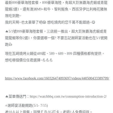
最新899豪華海陸套餐，899豪華海陸，有超大巨無霸海虎蝦或青龍
龍蝦2選1，還有澳洲M9+和牛、智利鮭魚、西班牙伊比利梅花豬無
限吃到飽~
我的天啊~也太豪華了吧😱 想吃燒肉的您千萬不能錯過~😋
🔥5/1號899豪華海陸套餐，三店統一推出，超大巨無霸海虎蝦或青
龍龍蝦等你2選1，你要選哪一個? 不要忘記謝師宴活動也在5/1號開
跑👍
現在瓦崎燒烤火鍋從489起、589、689、899 四種價格都有提供，
想吃哪個價位任君選擇~💪💪💪
https://www.facebook.com/160326474093697/videos/440500433389799/
🔥菜單傳送門：https://watchbbq.com.tw/consumption-introduction-2/
⭐謝師宴活動開跑(5/1- 7/15)
🎁10人以上用餐，同學ＦＢ/IG打卡，老師1人免費招待。