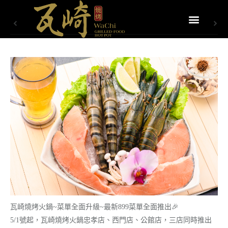
瓦崎燒烤火鍋~菜單全面升級~最新899菜單全面推出🎉
5/1號起，瓦崎燒烤火鍋忠孝店、西門店、公館店，三店同時推出