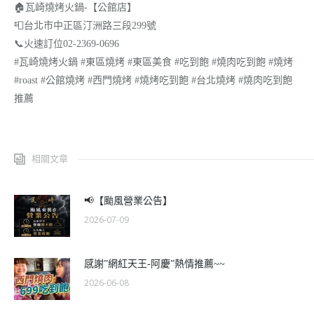
🏠瓦崎燒烤火鍋-【公館店】
📮台北市中正區汀洲路三段299號
📞火速訂位02-2369-0696
#瓦崎燒烤火鍋 #東區燒烤 #東區美食 #吃到飽 #燒肉吃到飽 #燒烤
#roast #公館燒烤 #西門燒烤 #燒烤吃到飽 #台北燒烤 #燒肉吃到飽
推薦
相關文章
📢【颱風營業公告】
2026-07-09
感謝”網紅天王-阿慶”熱情推薦~~
2026-06-08