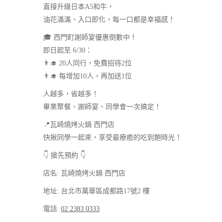
直接升級日本A5和牛，
油花滿滿、入口即化，每一口都是幸福感！
🎓 西門町謝師宴優惠倒數中！
即日起至 6/30：
👨‍🎓 20人同行，免費招待2位
👨‍🎓 每增加10人，再加送1位
人越多，省越多！
畢業聚餐、謝師宴、同學會一次搞定！
📍瓦崎燒烤火鍋 西門店
快揪同學一起來，享受最療癒的吃到飽時光！
👇 搶先預約 👇
店名: 瓦崎燒烤火鍋 西門店
地址: 台北市萬華區成都路17號2 樓
電話:
02 2383 0333