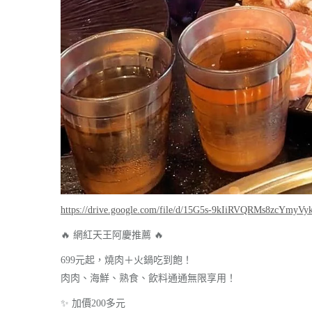
https://drive.google.com/file/d/15G5s-9kIiRVQRMs8zcYmyV
🔥 網紅天王阿慶推薦 🔥
699元起，燒肉＋火鍋吃到飽！
肉肉、海鮮、熟食、飲料通通無限享用！
✨ 加價200多元