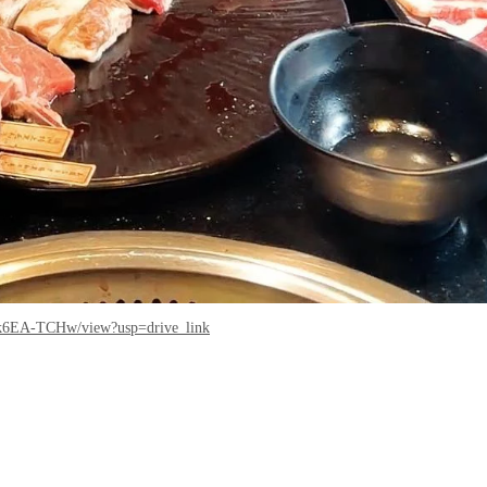
yk6EA-TCHw/view?usp=drive_link