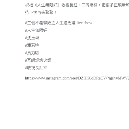
祝福《人生無限好》收視長紅、口碑爆棚，把更多正能量和
待下次再來聚聚！
#三個不老擊敗之人生跑馬燈 live show
#人生無限好
#沈玉琳
#潘若迪
#馬力歐
#瓦崎燒烤火鍋
#收視長紅🎊
https://www.instagram.com/reel/DZHK0qDRaCV/?igsh=MWV