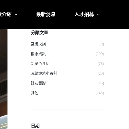
費介紹
最新消息
人才招募
分類文章
宮綺火鍋
(9)
優惠資訊
(109)
新菜色介紹
(78)
瓦崎燒烤小百科
(25)
好友留影
(26)
其他
(145)
日期