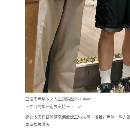
三個不老擊敗之人生跑馬燈 live show
，節目開播一定要支持一下！🎉
開心今天在瓦崎迎來偶像沈玉琳大哥、潘若迪老師、馬力
氛直接拉滿🔥