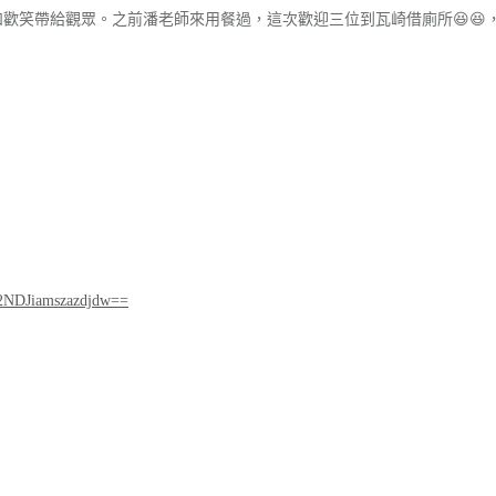
歡笑帶給觀眾。之前潘老師來用餐過，這次歡迎三位到瓦崎借廁所😆😆
2NDJiamszazdjdw==